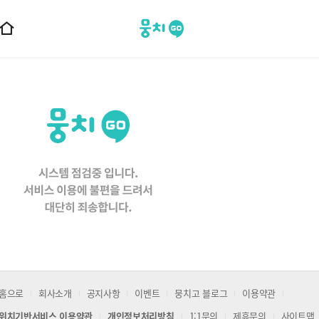
뭉치고
홈
으
로
이
동
홈으로
회사소개
공지사항
이벤트
뭉치고 블로그
이용약관
위치기반서비스 이용약관
개인정보처리방침
1:1문의
제휴문의
사이트맵