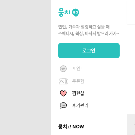
뭉
치
고
연인, 가족과 힐링하고 싶을 때
뭉
스웨디시, 왁싱,
마사지 받으러 가자~
치
G
로그인
O
포인트
쿠폰함
찜한샵
후기관리
뭉치고 NOW