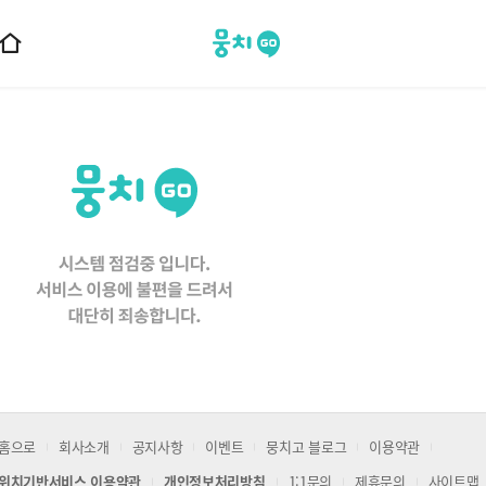
뭉치고
홈
으
로
이
동
홈으로
회사소개
공지사항
이벤트
뭉치고 블로그
이용약관
위치기반서비스 이용약관
개인정보처리방침
1:1문의
제휴문의
사이트맵