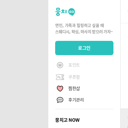
뭉
치
고
연인, 가족과 힐링하고 싶을 때
뭉
스웨디시, 왁싱,
마사지 받으러 가자~
치
G
로그인
O
포인트
쿠폰함
찜한샵
후기관리
뭉치고 NOW