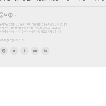
뭉
치
고
뭉치고는 건전한 샵을 통해 누구나 마음 편한 힐링문화를 만들어나갑니다.
뭉치고는 서비스정보중개자이며 서비스제공의 당사자가 아닙니다.
따라서 뭉치고는 서비스정보 및 이용에 대한 책임을 지지 않습니다.
Moongchigo ©
2026