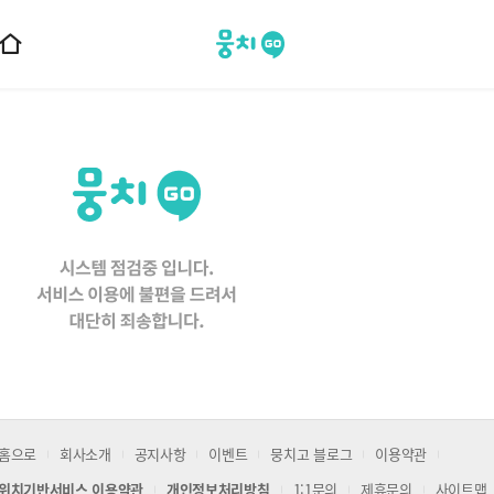
뭉치고
홈
으
로
이
동
홈으로
회사소개
공지사항
이벤트
뭉치고 블로그
이용약관
위치기반서비스 이용약관
개인정보처리방침
1:1문의
제휴문의
사이트맵