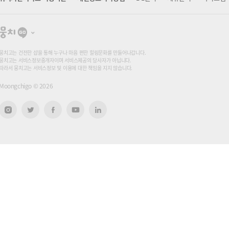
뭉
치
고
뭉치고는 건전한 샵을 통해 누구나 마음 편한 힐링문화를 만들어나갑니다.
뭉치고는 서비스정보중개자이며 서비스제공의 당사자가 아닙니다.
따라서 뭉치고는 서비스정보 및 이용에 대한 책임을 지지 않습니다.
Moongchigo ©
2026