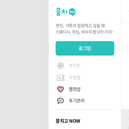
뭉
치
고
연인, 가족과 힐링하고 싶을 때
뭉
스웨디시, 왁싱,
마사지 받으러 가자~
치
G
로그인
O
포인트
쿠폰함
찜한샵
후기관리
뭉치고 NOW