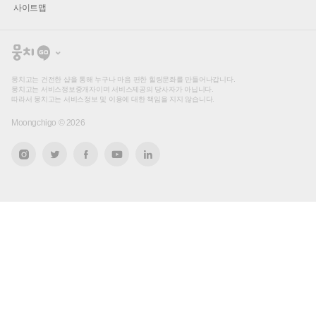
사이트맵
뭉
치
고
뭉치고는 건전한 샵을 통해 누구나 마음 편한 힐링문화를 만들어나갑니다.
뭉치고는 서비스정보중개자이며 서비스제공의 당사자가 아닙니다.
따라서 뭉치고는 서비스정보 및 이용에 대한 책임을 지지 않습니다.
Moongchigo ©
2026