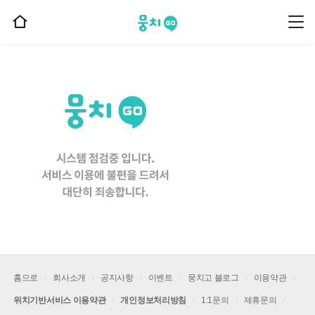
뭉치고
뭉
홈
치
으
고
메
로
뉴
이
동
홈으로
회사소개
공지사항
이벤트
뭉치고 블로그
이용약관
위치기반서비스 이용약관
개인정보처리방침
1:1문의
제휴문의