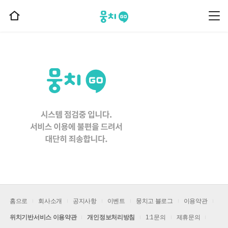
뭉치고
뭉
홈
치
으
고
메
로
뉴
이
동
홈으로
회사소개
공지사항
이벤트
뭉치고 블로그
이용약관
위치기반서비스 이용약관
개인정보처리방침
1:1문의
제휴문의