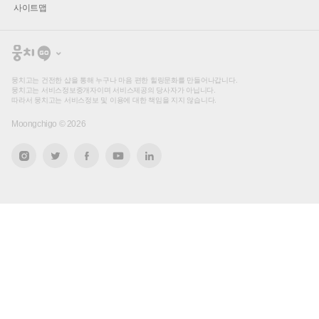
사이트맵
뭉
치
고
뭉치고는 건전한 샵을 통해 누구나 마음 편한 힐링문화를 만들어나갑니다.
뭉치고는 서비스정보중개자이며 서비스제공의 당사자가 아닙니다.
따라서 뭉치고는 서비스정보 및 이용에 대한 책임을 지지 않습니다.
Moongchigo ©
2026