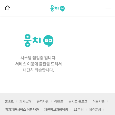
뭉치고
뭉
홈
치
으
고
메
로
뉴
이
동
홈으로
회사소개
공지사항
이벤트
뭉치고 블로그
이용약관
위치기반서비스 이용약관
개인정보처리방침
1:1문의
제휴문의