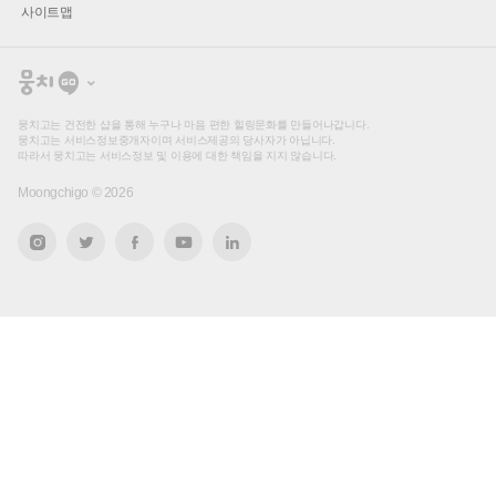
사이트맵
뭉
치
고
뭉치고는 건전한 샵을 통해 누구나 마음 편한 힐링문화를 만들어나갑니다.
뭉치고는 서비스정보중개자이며 서비스제공의 당사자가 아닙니다.
따라서 뭉치고는 서비스정보 및 이용에 대한 책임을 지지 않습니다.
Moongchigo ©
2026