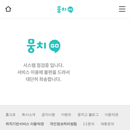
뭉치고
뭉
홈
치
으
고
메
로
뉴
이
동
홈으로
회사소개
공지사항
이벤트
뭉치고 블로그
이용약관
위치기반서비스 이용약관
개인정보처리방침
1:1문의
제휴문의