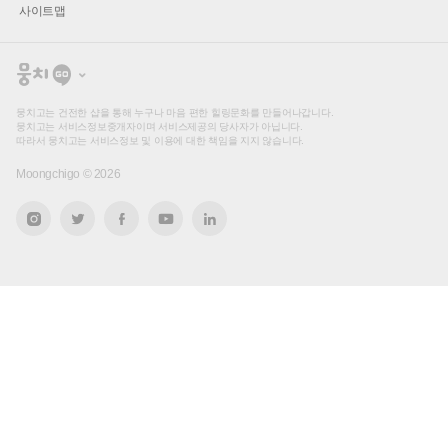
사이트맵
뭉
치
고
뭉치고는 건전한 샵을 통해 누구나 마음 편한 힐링문화를 만들어나갑니다.
뭉치고는 서비스정보중개자이며 서비스제공의 당사자가 아닙니다.
따라서 뭉치고는 서비스정보 및 이용에 대한 책임을 지지 않습니다.
Moongchigo ©
2026