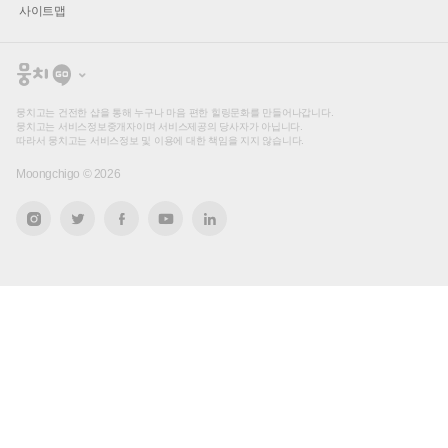
사이트맵
뭉
치
고
뭉치고는 건전한 샵을 통해 누구나 마음 편한 힐링문화를 만들어나갑니다.
뭉치고는 서비스정보중개자이며 서비스제공의 당사자가 아닙니다.
따라서 뭉치고는 서비스정보 및 이용에 대한 책임을 지지 않습니다.
Moongchigo ©
2026