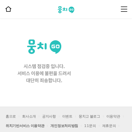
뭉치고
뭉
홈
치
으
고
메
로
뉴
이
동
홈으로
회사소개
공지사항
이벤트
뭉치고 블로그
이용약관
위치기반서비스 이용약관
개인정보처리방침
1:1문의
제휴문의