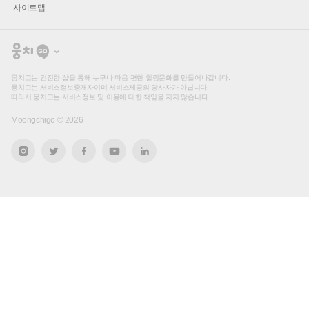
사이트맵
뭉
치
고
뭉치고는 건전한 샵을 통해 누구나 마음 편한 힐링문화를 만들어나갑니다.
뭉치고는 서비스정보중개자이며 서비스제공의 당사자가 아닙니다.
따라서 뭉치고는 서비스정보 및 이용에 대한 책임을 지지 않습니다.
Moongchigo ©
2026