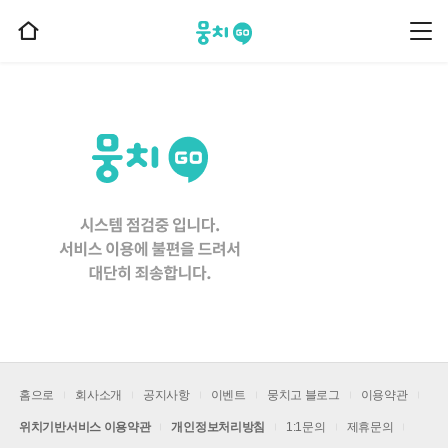
뭉치고
뭉
홈
치
으
고
메
로
뉴
이
동
홈으로
회사소개
공지사항
이벤트
뭉치고 블로그
이용약관
위치기반서비스 이용약관
개인정보처리방침
1:1문의
제휴문의