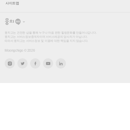
사이트맵
뭉
치
고
뭉치고는 건전한 샵을 통해 누구나 마음 편한 힐링문화를 만들어나갑니다.
뭉치고는 서비스정보중개자이며 서비스제공의 당사자가 아닙니다.
따라서 뭉치고는 서비스정보 및 이용에 대한 책임을 지지 않습니다.
Moongchigo ©
2026