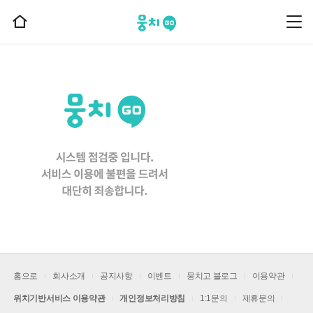
뭉치고
뭉
홈
치
으
고
메
로
뉴
이
동
홈으로
회사소개
공지사항
이벤트
뭉치고 블로그
이용약관
위치기반서비스 이용약관
개인정보처리방침
1:1문의
제휴문의