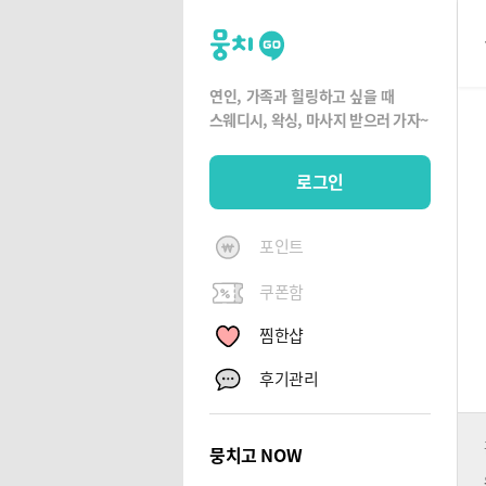
뭉
치
고
연인, 가족과 힐링하고 싶을 때
뭉
스웨디시, 왁싱,
마사지 받으러 가자~
치
G
로그인
O
포인트
쿠폰함
찜한샵
후기관리
뭉치고 NOW