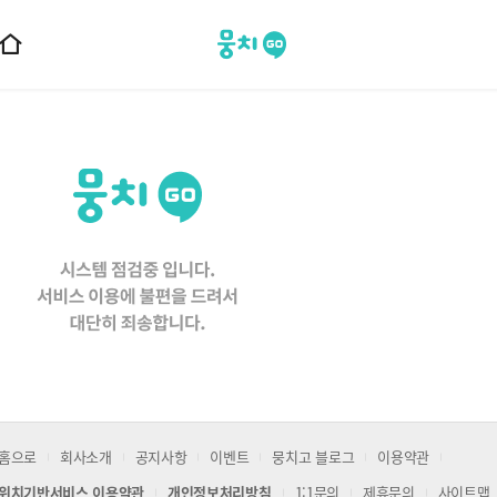
뭉치고
홈
으
로
이
동
홈으로
회사소개
공지사항
이벤트
뭉치고 블로그
이용약관
위치기반서비스 이용약관
개인정보처리방침
1:1문의
제휴문의
사이트맵