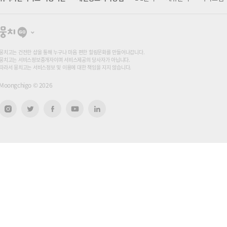
뭉
치
고
뭉치고는 건전한 샵을 통해 누구나 마음 편한 힐링문화를 만들어나갑니다.
뭉치고는 서비스정보중개자이며 서비스제공의 당사자가 아닙니다.
따라서 뭉치고는 서비스정보 및 이용에 대한 책임을 지지 않습니다.
Moongchigo ©
2026