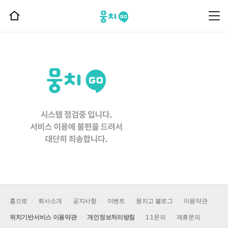
뭉치고
뭉
홈
치
으
고
메
로
뉴
이
동
홈으로
회사소개
공지사항
이벤트
뭉치고 블로그
이용약관
위치기반서비스 이용약관
개인정보처리방침
1:1문의
제휴문의