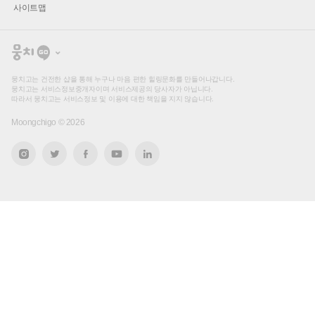
사이트맵
뭉
치
고
뭉치고는 건전한 샵을 통해 누구나 마음 편한 힐링문화를 만들어나갑니다.
뭉치고는 서비스정보중개자이며 서비스제공의 당사자가 아닙니다.
따라서 뭉치고는 서비스정보 및 이용에 대한 책임을 지지 않습니다.
Moongchigo ©
2026