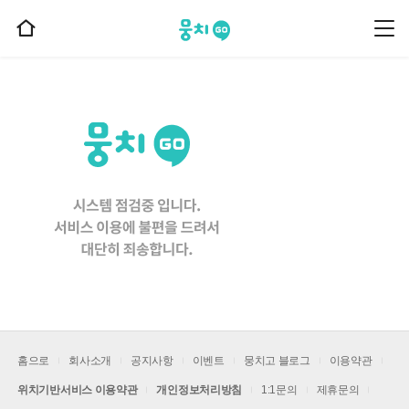
뭉치고
뭉
홈
치
으
고
메
로
뉴
이
동
홈으로
회사소개
공지사항
이벤트
뭉치고 블로그
이용약관
위치기반서비스 이용약관
개인정보처리방침
1:1문의
제휴문의