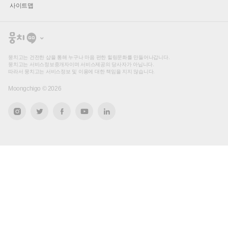
사이트맵
뭉
치
고
뭉치고는 건전한 샵을 통해 누구나 마음 편한 힐링문화를 만들어나갑니다.
뭉치고는 서비스정보중개자이며 서비스제공의 당사자가 아닙니다.
따라서 뭉치고는 서비스정보 및 이용에 대한 책임을 지지 않습니다.
Moongchigo ©
2026