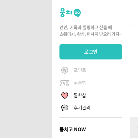
뭉
치
고
연인, 가족과 힐링하고 싶을 때
뭉
스웨디시, 왁싱,
마사지 받으러 가자~
치
G
로그인
O
포인트
쿠폰함
찜한샵
후기관리
뭉치고 NOW