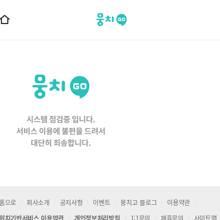
뭉치고
홈
으
로
이
동
홈으로
회사소개
공지사항
이벤트
뭉치고 블로그
이용약관
위치기반서비스 이용약관
개인정보처리방침
1:1문의
제휴문의
사이트맵