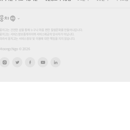
뭉
치
고
뭉치고는 건전한 샵을 통해 누구나 마음 편한 힐링문화를 만들어나갑니다.
뭉치고는 서비스정보중개자이며 서비스제공의 당사자가 아닙니다.
따라서 뭉치고는 서비스정보 및 이용에 대한 책임을 지지 않습니다.
Moongchigo ©
2026