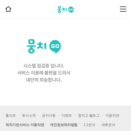
뭉치고
뭉
홈
치
으
고
메
로
뉴
이
동
홈으로
회사소개
공지사항
이벤트
뭉치고 블로그
이용약관
위치기반서비스 이용약관
개인정보처리방침
1:1문의
제휴문의