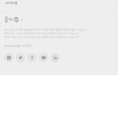
사이트맵
뭉
치
고
뭉치고는 건전한 샵을 통해 누구나 마음 편한 힐링문화를 만들어나갑니다.
뭉치고는 서비스정보중개자이며 서비스제공의 당사자가 아닙니다.
따라서 뭉치고는 서비스정보 및 이용에 대한 책임을 지지 않습니다.
Moongchigo ©
2026