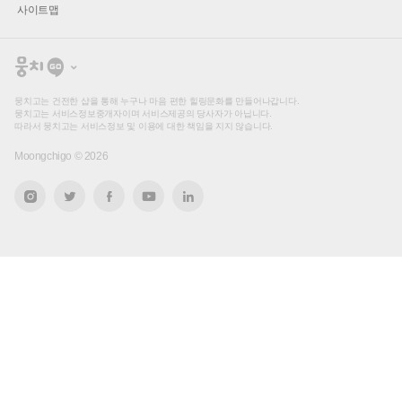
사이트맵
뭉
치
고
뭉치고는 건전한 샵을 통해 누구나 마음 편한 힐링문화를 만들어나갑니다.
뭉치고는 서비스정보중개자이며 서비스제공의 당사자가 아닙니다.
따라서 뭉치고는 서비스정보 및 이용에 대한 책임을 지지 않습니다.
Moongchigo ©
2026