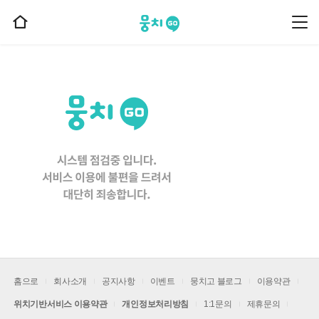
뭉치고
뭉
홈
치
으
고
메
로
뉴
이
동
홈으로
회사소개
공지사항
이벤트
뭉치고 블로그
이용약관
위치기반서비스 이용약관
개인정보처리방침
1:1문의
제휴문의