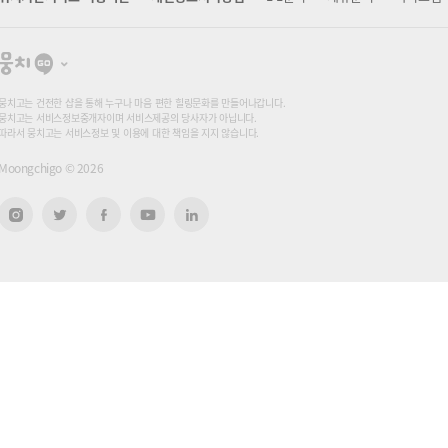
뭉
치
고
뭉치고는 건전한 샵을 통해 누구나 마음 편한 힐링문화를 만들어나갑니다.
뭉치고는 서비스정보중개자이며 서비스제공의 당사자가 아닙니다.
따라서 뭉치고는 서비스정보 및 이용에 대한 책임을 지지 않습니다.
Moongchigo ©
2026