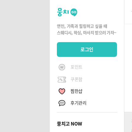
뭉
치
고
연인, 가족과 힐링하고 싶을 때
뭉
스웨디시, 왁싱,
마사지 받으러 가자~
치
G
로그인
O
포인트
쿠폰함
찜한샵
후기관리
뭉치고 NOW