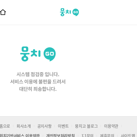
뭉치고
홈
으
로
이
동
홈으로
회사소개
공지사항
이벤트
뭉치고 블로그
이용약관
위치기반서비스 이용약관
개인정보처리방침
1:1문의
제휴문의
사이트맵