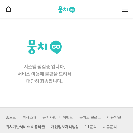
뭉치고
뭉
홈
치
으
고
메
로
뉴
이
동
홈으로
회사소개
공지사항
이벤트
뭉치고 블로그
이용약관
위치기반서비스 이용약관
개인정보처리방침
1:1문의
제휴문의