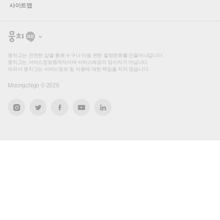
사이트맵
뭉
치
고
뭉치고는 건전한 샵을 통해 누구나 마음 편한 힐링문화를 만들어나갑니다.
뭉치고는 서비스정보중개자이며 서비스제공의 당사자가 아닙니다.
따라서 뭉치고는 서비스정보 및 이용에 대한 책임을 지지 않습니다.
Moongchigo ©
2026