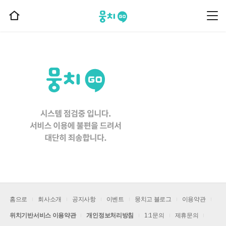
뭉치고
뭉
홈
치
으
고
메
로
뉴
이
동
홈으로
회사소개
공지사항
이벤트
뭉치고 블로그
이용약관
위치기반서비스 이용약관
개인정보처리방침
1:1문의
제휴문의