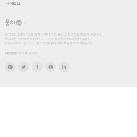
사이트맵
뭉
치
고
뭉치고는 건전한 샵을 통해 누구나 마음 편한 힐링문화를 만들어나갑니다.
뭉치고는 서비스정보중개자이며 서비스제공의 당사자가 아닙니다.
따라서 뭉치고는 서비스정보 및 이용에 대한 책임을 지지 않습니다.
Moongchigo ©
2026