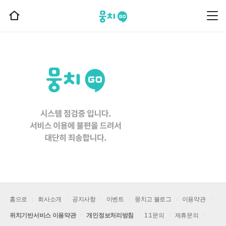
뭉치고
뭉
홈
치
으
고
메
로
뉴
이
동
홈으로
회사소개
공지사항
이벤트
뭉치고 블로그
이용약관
위치기반서비스 이용약관
개인정보처리방침
1:1문의
제휴문의