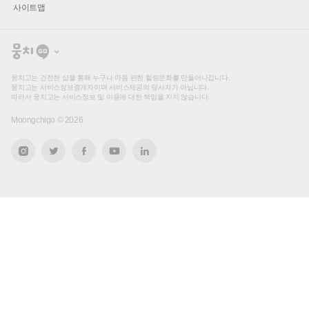
사이트맵
뭉
치
고
뭉치고는 건전한 샵을 통해 누구나 마음 편한 힐링문화를 만들어나갑니다.
뭉치고는 서비스정보중개자이며 서비스제공의 당사자가 아닙니다.
따라서 뭉치고는 서비스정보 및 이용에 대한 책임을 지지 않습니다.
Moongchigo ©
2026