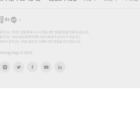
뭉
치
고
뭉치고는 건전한 샵을 통해 누구나 마음 편한 힐링문화를 만들어나갑니다.
뭉치고는 서비스정보중개자이며 서비스제공의 당사자가 아닙니다.
따라서 뭉치고는 서비스정보 및 이용에 대한 책임을 지지 않습니다.
Moongchigo ©
2026