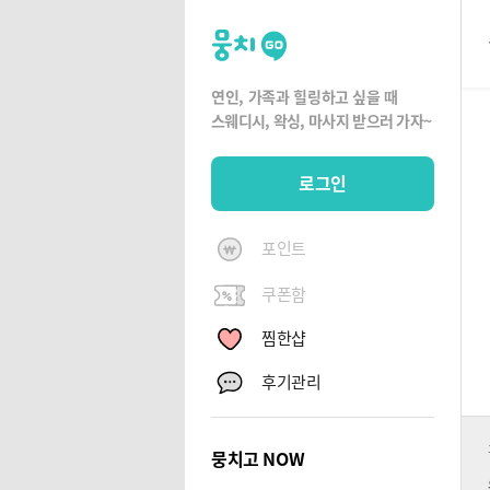
뭉
치
고
연인, 가족과 힐링하고 싶을 때
뭉
스웨디시, 왁싱,
마사지 받으러 가자~
치
G
로그인
O
포인트
쿠폰함
찜한샵
후기관리
뭉치고 NOW