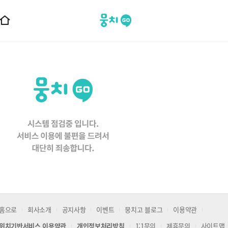
뭉치고
홈
으
로
이
동
홈으로
회사소개
공지사항
이벤트
뭉치고 블로그
이용약관
위치기반서비스 이용약관
개인정보처리방침
1:1문의
제휴문의
사이트맵