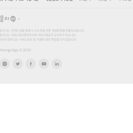
뭉
치
고
뭉치고는 건전한 샵을 통해 누구나 마음 편한 힐링문화를 만들어나갑니다.
뭉치고는 서비스정보중개자이며 서비스제공의 당사자가 아닙니다.
따라서 뭉치고는 서비스정보 및 이용에 대한 책임을 지지 않습니다.
Moongchigo ©
2026