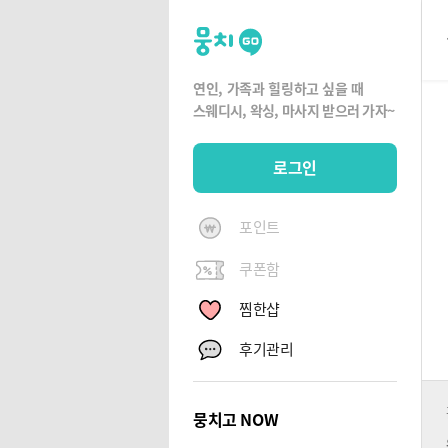
뭉
치
고
연인, 가족과 힐링하고 싶을 때
뭉
스웨디시, 왁싱,
마사지 받으러 가자~
치
G
로그인
O
포인트
쿠폰함
찜한샵
후기관리
뭉치고 NOW