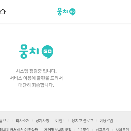
뭉치고
홈
으
로
이
동
홈으로
회사소개
공지사항
이벤트
뭉치고 블로그
이용약관
위치기반서비스 이용약관
개인정보처리방침
1:1문의
제휴문의
사이트맵