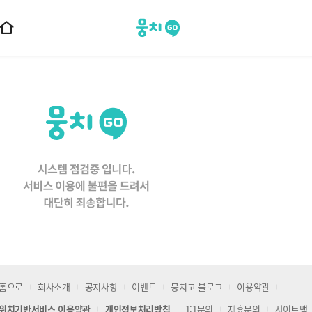
뭉치고
홈
으
로
이
동
홈으로
회사소개
공지사항
이벤트
뭉치고 블로그
이용약관
위치기반서비스 이용약관
개인정보처리방침
1:1문의
제휴문의
사이트맵