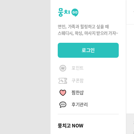
뭉
치
고
연인, 가족과 힐링하고 싶을 때
뭉
스웨디시, 왁싱,
마사지 받으러 가자~
치
G
로그인
O
포인트
쿠폰함
찜한샵
후기관리
뭉치고 NOW