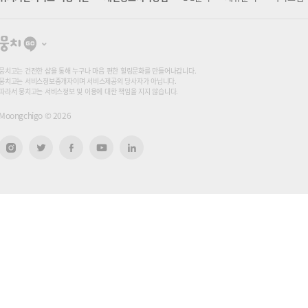
뭉
치
고
뭉치고는 건전한 샵을 통해 누구나 마음 편한 힐링문화를 만들어나갑니다.
뭉치고는 서비스정보중개자이며 서비스제공의 당사자가 아닙니다.
따라서 뭉치고는 서비스정보 및 이용에 대한 책임을 지지 않습니다.
Moongchigo ©
2026