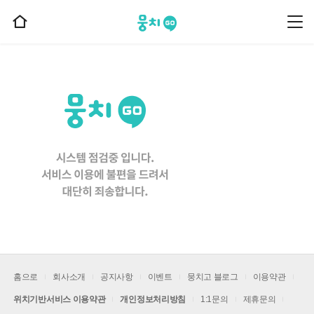
뭉치고
뭉
홈
치
으
고
메
로
뉴
이
동
홈으로
회사소개
공지사항
이벤트
뭉치고 블로그
이용약관
위치기반서비스 이용약관
개인정보처리방침
1:1문의
제휴문의