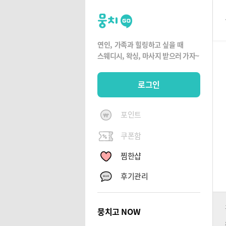
뭉
치
고
연인, 가족과 힐링하고 싶을 때
뭉
스웨디시, 왁싱,
마사지 받으러 가자~
치
G
로그인
O
포인트
쿠폰함
찜한샵
후기관리
뭉치고 NOW