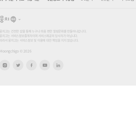
뭉
치
고
뭉치고는 건전한 샵을 통해 누구나 마음 편한 힐링문화를 만들어나갑니다.
뭉치고는 서비스정보중개자이며 서비스제공의 당사자가 아닙니다.
따라서 뭉치고는 서비스정보 및 이용에 대한 책임을 지지 않습니다.
Moongchigo ©
2026