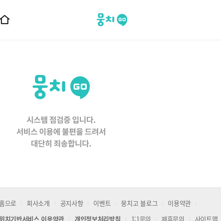
뭉치고
홈
으
로
이
동
홈으로
회사소개
공지사항
이벤트
뭉치고 블로그
이용약관
위치기반서비스 이용약관
개인정보처리방침
1:1문의
제휴문의
사이트맵