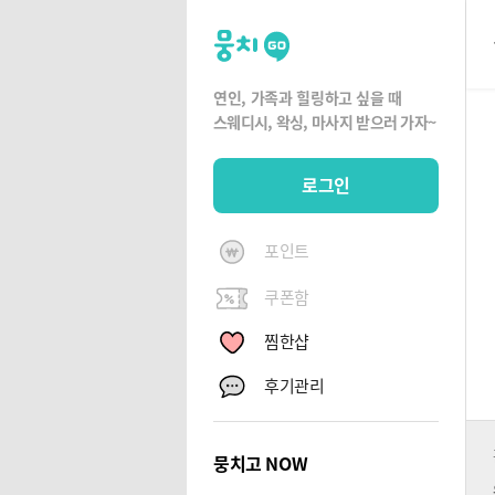
뭉
치
고
연인, 가족과 힐링하고 싶을 때
뭉
스웨디시, 왁싱,
마사지 받으러 가자~
치
G
로그인
O
포인트
쿠폰함
찜한샵
후기관리
뭉치고 NOW