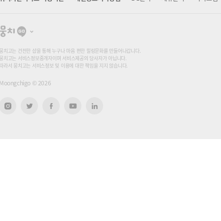
뭉
치
고
뭉치고는 건전한 샵을 통해 누구나 마음 편한 힐링문화를 만들어나갑니다.
뭉치고는 서비스정보중개자이며 서비스제공의 당사자가 아닙니다.
따라서 뭉치고는 서비스정보 및 이용에 대한 책임을 지지 않습니다.
Moongchigo ©
2026