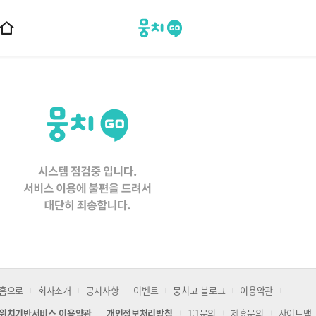
뭉치고
홈
으
로
이
동
홈으로
회사소개
공지사항
이벤트
뭉치고 블로그
이용약관
위치기반서비스 이용약관
개인정보처리방침
1:1문의
제휴문의
사이트맵