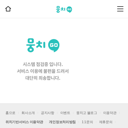
뭉치고
뭉
홈
치
으
고
메
로
뉴
이
동
홈으로
회사소개
공지사항
이벤트
뭉치고 블로그
이용약관
위치기반서비스 이용약관
개인정보처리방침
1:1문의
제휴문의