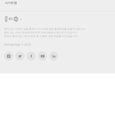
사이트맵
뭉
치
고
뭉치고는 건전한 샵을 통해 누구나 마음 편한 힐링문화를 만들어나갑니다.
뭉치고는 서비스정보중개자이며 서비스제공의 당사자가 아닙니다.
따라서 뭉치고는 서비스정보 및 이용에 대한 책임을 지지 않습니다.
Moongchigo ©
2026