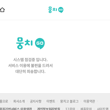
뭉치고
홈
으
로
이
동
홈으로
회사소개
공지사항
이벤트
뭉치고 블로그
이용약관
위치기반서비스 이용약관
개인정보처리방침
1:1문의
제휴문의
사이트맵