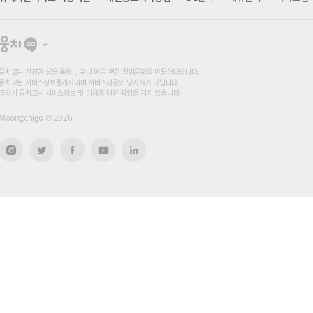
뭉
치
고
뭉치고는 건전한 샵을 통해 누구나 마음 편한 힐링문화를 만들어나갑니다.
뭉치고는 서비스정보중개자이며 서비스제공의 당사자가 아닙니다.
따라서 뭉치고는 서비스정보 및 이용에 대한 책임을 지지 않습니다.
Moongchigo ©
2026