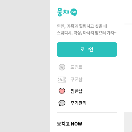
뭉
치
고
연인, 가족과 힐링하고 싶을 때
뭉
스웨디시, 왁싱,
마사지 받으러 가자~
치
G
로그인
O
포인트
쿠폰함
찜한샵
후기관리
뭉치고 NOW