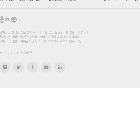
뭉
치
고
뭉치고는 건전한 샵을 통해 누구나 마음 편한 힐링문화를 만들어나갑니다.
뭉치고는 서비스정보중개자이며 서비스제공의 당사자가 아닙니다.
따라서 뭉치고는 서비스정보 및 이용에 대한 책임을 지지 않습니다.
Moongchigo ©
2026