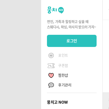
뭉
치
고
연인, 가족과 힐링하고 싶을 때
뭉
스웨디시, 왁싱,
마사지 받으러 가자~
치
G
로그인
O
포인트
쿠폰함
찜한샵
후기관리
뭉치고 NOW