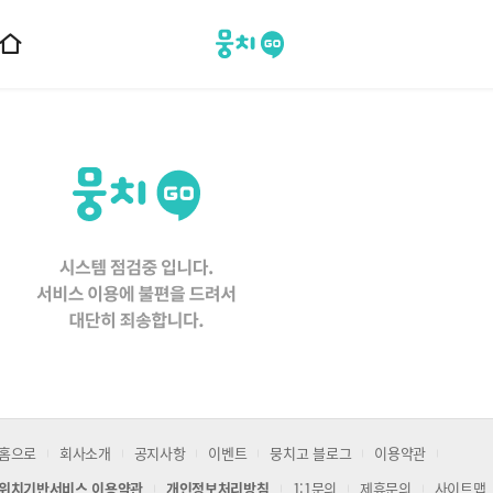
뭉치고
홈
으
로
이
동
홈으로
회사소개
공지사항
이벤트
뭉치고 블로그
이용약관
위치기반서비스 이용약관
개인정보처리방침
1:1문의
제휴문의
사이트맵