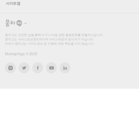
사이트맵
뭉
치
고
뭉치고는 건전한 샵을 통해 누구나 마음 편한 힐링문화를 만들어나갑니다.
뭉치고는 서비스정보중개자이며 서비스제공의 당사자가 아닙니다.
따라서 뭉치고는 서비스정보 및 이용에 대한 책임을 지지 않습니다.
Moongchigo ©
2026