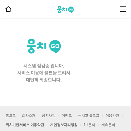
뭉치고
뭉
홈
치
으
고
메
로
뉴
이
동
홈으로
회사소개
공지사항
이벤트
뭉치고 블로그
이용약관
위치기반서비스 이용약관
개인정보처리방침
1:1문의
제휴문의