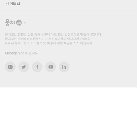
사이트맵
뭉
치
고
뭉치고는 건전한 샵을 통해 누구나 마음 편한 힐링문화를 만들어나갑니다.
뭉치고는 서비스정보중개자이며 서비스제공의 당사자가 아닙니다.
따라서 뭉치고는 서비스정보 및 이용에 대한 책임을 지지 않습니다.
Moongchigo ©
2026