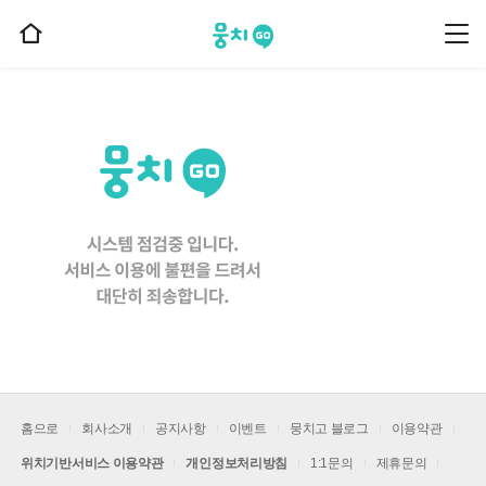
뭉치고
뭉
홈
치
으
고
메
로
뉴
이
동
홈으로
회사소개
공지사항
이벤트
뭉치고 블로그
이용약관
위치기반서비스 이용약관
개인정보처리방침
1:1문의
제휴문의