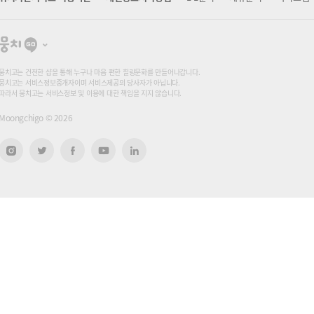
뭉
치
고
뭉치고는 건전한 샵을 통해 누구나 마음 편한 힐링문화를 만들어나갑니다.
뭉치고는 서비스정보중개자이며 서비스제공의 당사자가 아닙니다.
따라서 뭉치고는 서비스정보 및 이용에 대한 책임을 지지 않습니다.
Moongchigo ©
2026